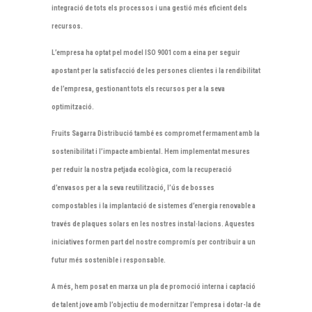
integració de tots els processos i una gestió més eficient dels
recursos.
L’empresa ha optat pel model ISO 9001 com a eina per seguir
apostant per la satisfacció de les persones clientes i la rendibilitat
de l’empresa, gestionant tots els recursos per a la seva
optimització.
Fruits Sagarra Distribució també es compromet fermament amb la
sostenibilitat i l’impacte ambiental. Hem implementat mesures
per reduir la nostra petjada ecològica, com la recuperació
d’envasos per a la seva reutilització, l’ús de bosses
compostables i la implantació de sistemes d’energia renovable a
través de plaques solars en les nostres instal·lacions. Aquestes
iniciatives formen part del nostre compromís per contribuir a un
futur més sostenible i responsable.
A més, hem posat en marxa un pla de promoció interna i captació
de talent jove amb l’objectiu de modernitzar l’empresa i dotar-la de