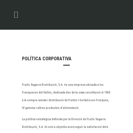
POLÍTICA CORPORATIVA
Fruits Sagarra Distribució, S.A. és una empresa ubicada a les
Franqueses del Vallès, dedicada des de la seva constitució el 1965
a la compra-venda i distribució de fruites i hortalisses fresques,
IV gamma i altres productes d’alimentació.
La política estratègica definida per la Direcció de Fruits Sagarra
Distribució, S.A. té com a objectiu aconseguir la satisfacció dels